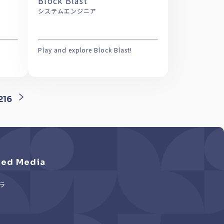
Block Blast
システムエンジニア
Play and explore Block Blast!
216
ed Media
ラ