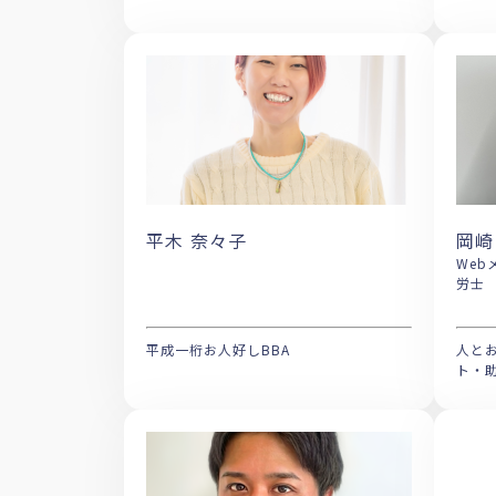
平木 奈々子
岡崎
Webメ
労
平成一桁お人好しBBA
人と
ト・