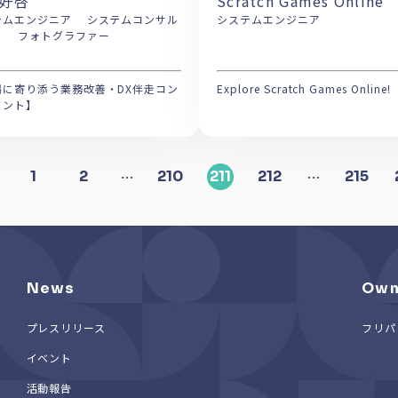
好啓
Scratch Games Online
エンジニア システムコンサル
システムエンジニア
タント フォトグラファー
場に寄り添う業務改善・DX伴走コン
Explore Scratch Games Online!
タント】
…
…
1
2
210
211
212
215
News
Own
プレスリリース
フリパ
イベント
活動報告