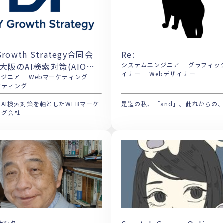
Growth Strategy合同会
Re:
大阪のAI検索対策(AIO・
システムエンジニア グラフィックデザ
イナー Webデザイナー
MO)を軸としたWEBマーケ
ア Webマーケティング
ケティング
ング会社
AI検索対策を軸としたWEBマーケ
是迄の私、「and」。此れからの
ング会社