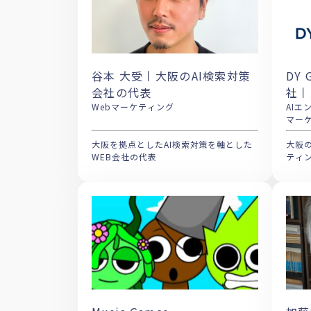
谷本 大受丨大阪のAI検索対策
DY 
会社の代表
社丨
Webマーケティング
LL
AIエンジニ
マー
ティ
大阪を拠点としたAI検索対策を軸とした
大阪の
WEB会社の代表
ティ