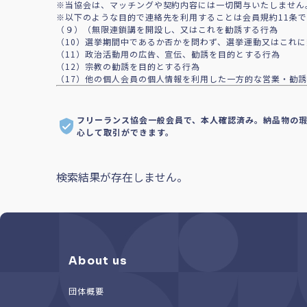
※当協会は、マッチングや契約内容には一切関与いたしません
※以下のような目的で連絡先を利用することは会員規約11条
（９）（無限連鎖講を開設し、又はこれを勧誘する行為
（10）選挙期間中であるか否かを問わず、選挙運動又はこれ
（11）政治活動用の広告、宣伝、勧誘を目的とする行為
（12）宗教の勧誘を目的とする行為
（17）他の個人会員の個人情報を利用した一方的な営業・勧誘
フリーランス協会一般会員で、本人確認済み。納品物の
心して取引ができます。
検索結果が存在しません。
About us
団体概要