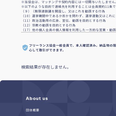
※当協会は、マッチングや契約内容には一切関与いたしません
※以下のような目的で連絡先を利用することは会員規約11条
（９）（無限連鎖講を開設し、又はこれを勧誘する行為
（10）選挙期間中であるか否かを問わず、選挙運動又はこれ
（11）政治活動用の広告、宣伝、勧誘を目的とする行為
（12）宗教の勧誘を目的とする行為
（17）他の個人会員の個人情報を利用した一方的な営業・勧誘
フリーランス協会一般会員で、本人確認済み。納品物の
心して取引ができます。
検索結果が存在しません。
About us
団体概要