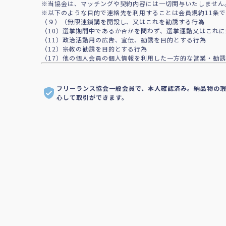
※当協会は、マッチングや契約内容には一切関与いたしません
※以下のような目的で連絡先を利用することは会員規約11条
（９）（無限連鎖講を開設し、又はこれを勧誘する行為
（10）選挙期間中であるか否かを問わず、選挙運動又はこれ
（11）政治活動用の広告、宣伝、勧誘を目的とする行為
（12）宗教の勧誘を目的とする行為
（17）他の個人会員の個人情報を利用した一方的な営業・勧誘
フリーランス協会一般会員で、本人確認済み。納品物の
心して取引ができます。