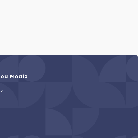
ed Media
ラ