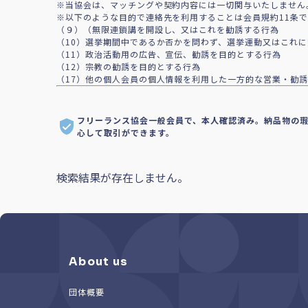
※当協会は、マッチングや契約内容には一切関与いたしません
※以下のような目的で連絡先を利用することは会員規約11条
（９）（無限連鎖講を開設し、又はこれを勧誘する行為
（10）選挙期間中であるか否かを問わず、選挙運動又はこれ
（11）政治活動用の広告、宣伝、勧誘を目的とする行為
（12）宗教の勧誘を目的とする行為
（17）他の個人会員の個人情報を利用した一方的な営業・勧誘
フリーランス協会一般会員で、本人確認済み。納品物の
心して取引ができます。
検索結果が存在しません。
About us
団体概要