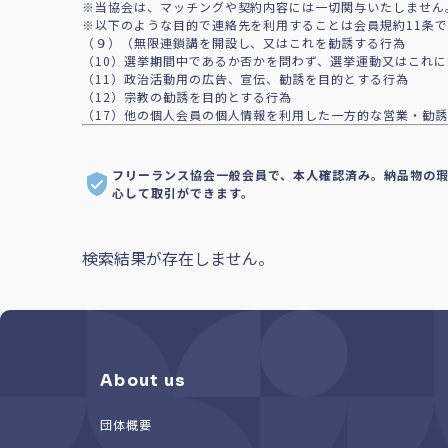
※当協会は、マッチングや契約内容には一切関与いたしません
※以下のような目的で連絡先を利用することは会員規約11条
（９）（無限連鎖講を開設し、又はこれを勧誘する行為
（10）選挙期間中であるか否かを問わず、選挙運動又はこれ
（11）政治活動用の広告、宣伝、勧誘を目的とする行為
（12）宗教の勧誘を目的とする行為
（17）他の個人会員の個人情報を利用した一方的な営業・勧誘
フリーランス協会一般会員で、本人確認済み。納品物の
心して取引ができます。
検索結果が存在しません。
About us
団体概要