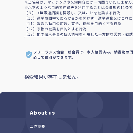
※当協会は、マッチングや契約内容には一切関与いたしません
※以下のような目的で連絡先を利用することは会員規約11条
（９）（無限連鎖講を開設し、又はこれを勧誘する行為
（10）選挙期間中であるか否かを問わず、選挙運動又はこれ
（11）政治活動用の広告、宣伝、勧誘を目的とする行為
（12）宗教の勧誘を目的とする行為
（17）他の個人会員の個人情報を利用した一方的な営業・勧誘
フリーランス協会一般会員で、本人確認済み。納品物の
心して取引ができます。
検索結果が存在しません。
About us
団体概要