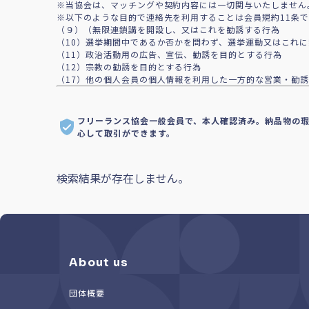
※当協会は、マッチングや契約内容には一切関与いたしません
※以下のような目的で連絡先を利用することは会員規約11条
（９）（無限連鎖講を開設し、又はこれを勧誘する行為
（10）選挙期間中であるか否かを問わず、選挙運動又はこれ
（11）政治活動用の広告、宣伝、勧誘を目的とする行為
（12）宗教の勧誘を目的とする行為
（17）他の個人会員の個人情報を利用した一方的な営業・勧誘
フリーランス協会一般会員で、本人確認済み。納品物の
心して取引ができます。
検索結果が存在しません。
About us
団体概要