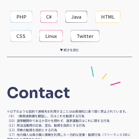
開発ディレクション
PHP
C#
Java
HTML
サーバー・ネットワーク構築
CSS
Linux
Twitter
システム運用・保守
スマホアプリ開発
▼ 続きを読む
Unity
JavaScript
Word
ゲーム開発
Webサイト制作
Excel
PowerPoint
Contact
GoogleSpreadsheet
※以下のような目的で連絡先を利用することは会員規約11条で固く禁止されています。
GoogleSearchConsole
Figma
（９）（無限連鎖講を開設し、又はこれを勧誘する行為
（10）選挙期間中であるか否かを問わず、選挙運動又はこれに類する行為
（11）政治活動用の広告、宣伝、勧誘を目的とする行為
（12）宗教の勧誘を目的とする行為
Windows
（17）他の個人会員の個人情報を利用した一方的な営業・勧誘行為（フリーランス DB に