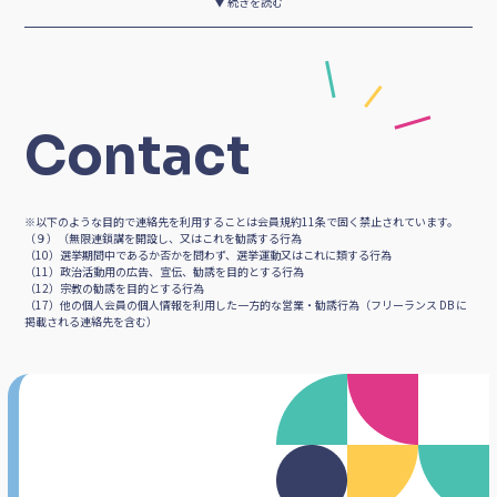
▼ 続きを読む
skype
ZOOM
Googleハングアウト
Twitter
Contact
Facebook
Facebookページマネージャー
※以下のような目的で連絡先を利用することは会員規約11条で固く禁止されています。
Instagram
Pinterest
Youtube
（９）（無限連鎖講を開設し、又はこれを勧誘する行為
（10）選挙期間中であるか否かを問わず、選挙運動又はこれに類する行為
（11）政治活動用の広告、宣伝、勧誘を目的とする行為
（12）宗教の勧誘を目的とする行為
Wordpress
Evernote
Perl
（17）他の個人会員の個人情報を利用した一方的な営業・勧誘行為（フリーランス DB に
掲載される連絡先を含む）
PHP
Python
Go
Swift
Word
Access
Pages