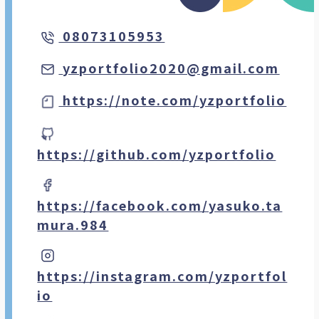
Numbers
Keynote
Photoshop
08073105953
Illustrator
Flash
HTML
yzportfolio2020@gmail.com
CSS
HTML5
Windows
https://note.com/yzportfolio
Mac
Linux
AWS
https://github.com/yzportfolio
マネーフォワード
https://facebook.com/yasuko.ta
mura.984
https://instagram.com/yzportfol
io