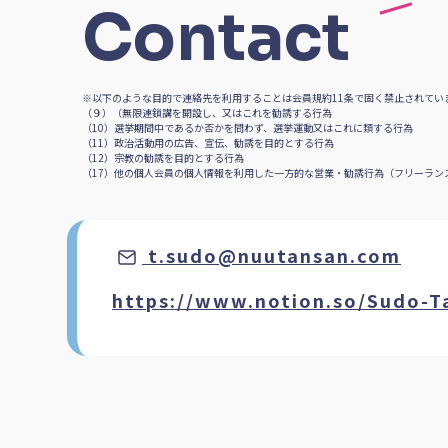
Contact
※以下のような目的で連絡先を利用することは会員規約11条で固く禁止されてい
（９）（無限連鎖講を開設し、又はこれを勧誘する行為
（10）選挙期間中であるか否かを問わず、選挙運動又はこれに類する行為
（11）政治活動用の広告、宣伝、勧誘を目的とする行為
（12）宗教の勧誘を目的とする行為
（17）他の個人会員の個人情報を利用した一方的な営業・勧誘行為（フリーランス
t.sudo@nuutansan.com
https://www.notion.so/Sudo-