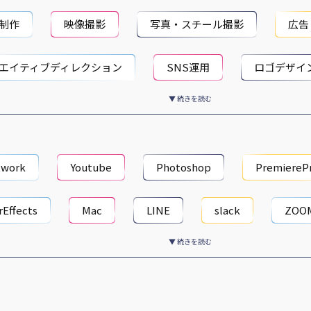
制作
映像撮影
写真・スチール撮影
広告
エイティブディレクション
SNS運用
ロゴデザイ
▼ 続きを読む
フォグラフィック
インタビュー取材
広報・PR
営業・接客
twork
Youtube
Photoshop
PremiereP
rEffects
Mac
LINE
slack
ZOO
▼ 続きを読む
gleDocument
GoogleSpreadsheet
Illustrator