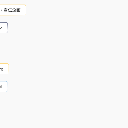
・宣伝企画
ン
ro
M