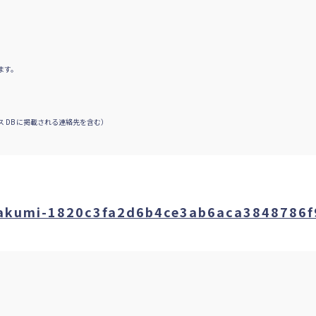
ます。
 DB に掲載される連絡先を含む）
Takumi-1820c3fa2d6b4ce3ab6aca3848786f