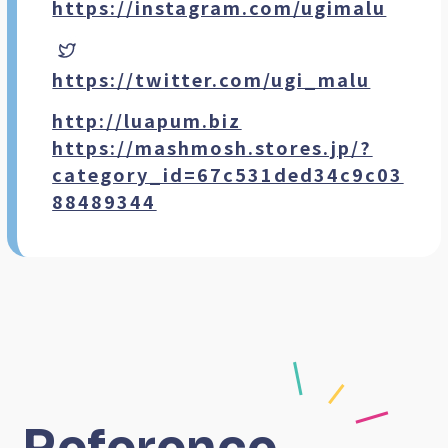
https://instagram.com/ugimalu
CAD
Mac
https://twitter.com/ugi_malu
http://luapum.biz
https://mashmosh.stores.jp/?
category_id=67c531ded34c9c03
88489344
Reference