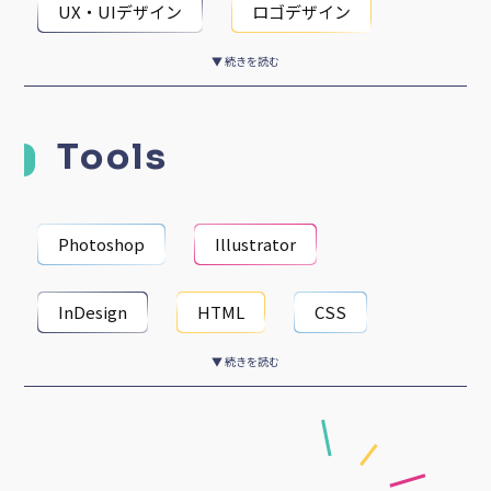
UX・UIデザイン
ロゴデザイン
▼ 続きを読む
バナー・POPデザイン
Tools
書籍・冊子デザイン
イラスト・キャラクターデザイン
Photoshop
Illustrator
書籍・冊子デザイン
InDesign
HTML
CSS
アートディレクション
Web編集
▼ 続きを読む
Windows
LINE
Chatwork
SNS運用
データ入力
slack
Facebookメッセンジャー
テープ起こし