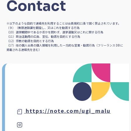
Contact
Twitter
Facebook
Instagram
※以下のような目的で連絡先を利用することは会員規約11条で固く禁止されています。
mixi
TikTok
Pinterest
（９）（無限連鎖講を開設し、又はこれを勧誘する行為
（10）選挙期間中であるか否かを問わず、選挙運動又はこれに類する行為
（11）政治活動用の広告、宣伝、勧誘を目的とする行為
（12）宗教の勧誘を目的とする行為
Youtube
note
Wix
（17）他の個人会員の個人情報を利用した一方的な営業・勧誘行為（フリーランス DB に
掲載される連絡先を含む）
PHP
Python
Word
Excel
PowerPoint
Access
GoogleDocument
GoogleSpreadsheet
https://note.com/ugi_malu
GoogleSlide
GoogleAnalytics