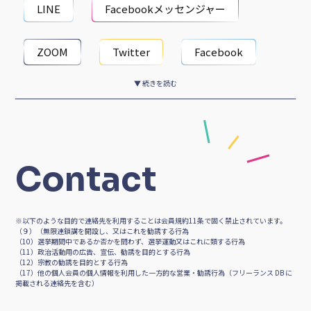
ZOOM
Twitter
Facebook
▼ 続きを読む
Instagram
Youtube
はてなブログ
Contact
※以下のような目的で連絡先を利用することは会員規約11条で固く禁止されています。
（９）（無限連鎖講を開設し、又はこれを勧誘する行為
（10）選挙期間中であるか否かを問わず、選挙運動又はこれに類する行為
（11）政治活動用の広告、宣伝、勧誘を目的とする行為
（12）宗教の勧誘を目的とする行為
（17）他の個人会員の個人情報を利用した一方的な営業・勧誘行為（フリーランス DB に
掲載される連絡先を含む）