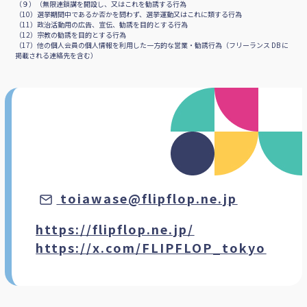
（９）（無限連鎖講を開設し、又はこれを勧誘する行為
（10）選挙期間中であるか否かを問わず、選挙運動又はこれに類する行為
（11）政治活動用の広告、宣伝、勧誘を目的とする行為
（12）宗教の勧誘を目的とする行為
HTML5
CSS3
マネーフォワード
（17）他の個人会員の個人情報を利用した一方的な営業・勧誘行為（フリーランス DB に
掲載される連絡先を含む）
toiawase@flipflop.ne.jp
https://flipflop.ne.jp/
https://x.com/FLIPFLOP_tokyo