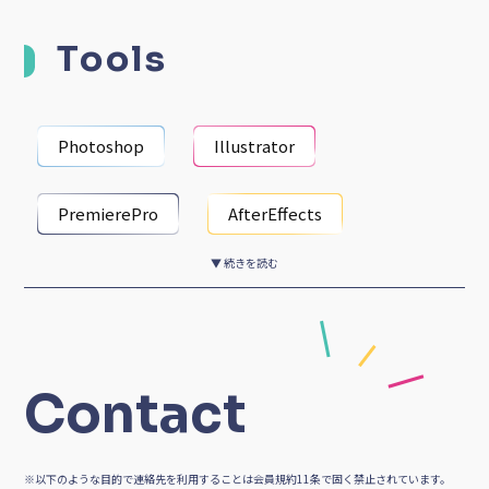
Tools
イラスト・キャラクターデザイン
Photoshop
Illustrator
PremierePro
AfterEffects
▼ 続きを読む
DaVinci
LINE
Chatwork
slack
ZOOM
Twitter
Contact
Facebook
Instagram
Youtube
※以下のような目的で連絡先を利用することは会員規約11条で固く禁止されています。
Wordpress
Word
Excel