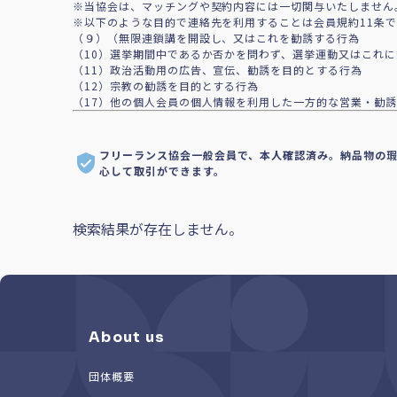
※当協会は、マッチングや契約内容には一切関与いたしません
※以下のような目的で連絡先を利用することは会員規約11条
（９）（無限連鎖講を開設し、又はこれを勧誘する行為
（10）選挙期間中であるか否かを問わず、選挙運動又はこれ
（11）政治活動用の広告、宣伝、勧誘を目的とする行為
（12）宗教の勧誘を目的とする行為
（17）他の個人会員の個人情報を利用した一方的な営業・勧誘
フリーランス協会一般会員で、本人確認済み。納品物の
心して取引ができます。
検索結果が存在しません。
About us
団体概要