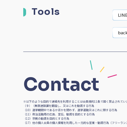
Tools
LIN
bac
Contact
※以下のような目的で連絡先を利用することは会員規約11条で固く禁止されてい
（９）（無限連鎖講を開設し、又はこれを勧誘する行為
（10）選挙期間中であるか否かを問わず、選挙運動又はこれに類する行為
（11）政治活動用の広告、宣伝、勧誘を目的とする行為
（12）宗教の勧誘を目的とする行為
（17）他の個人会員の個人情報を利用した一方的な営業・勧誘行為（フリーランス