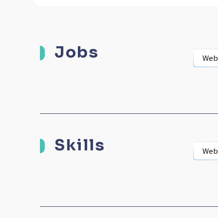
Jobs
We
Skills
We