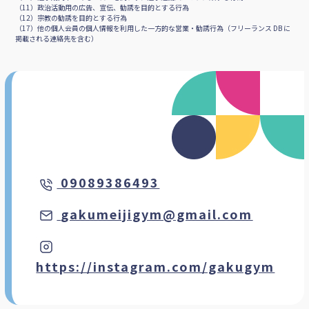
Tools
LINE
Instagram
Contact
※以下のような目的で連絡先を利用することは会員規約11条で固く禁止されています。
（９）（無限連鎖講を開設し、又はこれを勧誘する行為
（10）選挙期間中であるか否かを問わず、選挙運動又はこれに類する行為
（11）政治活動用の広告、宣伝、勧誘を目的とする行為
（12）宗教の勧誘を目的とする行為