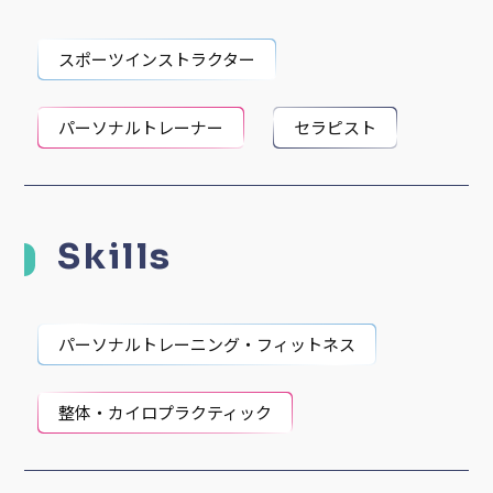
かせてもらえる行動です。
腰痛などの身体の不調、体力がつかないなどの原因が
わかってきます。
手療法やトレーニングレッスンを受けることで自身の
身体の状態を把握して、必要なことは何かを考えて健
康活動が出来たらと考え、サービスを提供したいと考
えています。
資格：柔道整復師、トレーニング指導者(JATI-ATI)、
中学・高校保健体育教員免許
職務経験：兵庫県内の運動特化型デイサービス、大阪
市内の整骨院にて約100名を超える臨床経験、スポー
ツクラブにて機能訓練グループレッスン
Jobs