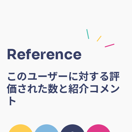
（17）他の個人会員の個人情報を利用した一方的な営業・勧誘行為（フリーランス DB に
掲載される連絡先を含む）
09089386493
gakumeijigym@gmail.com
https://instagram.com/gakugym