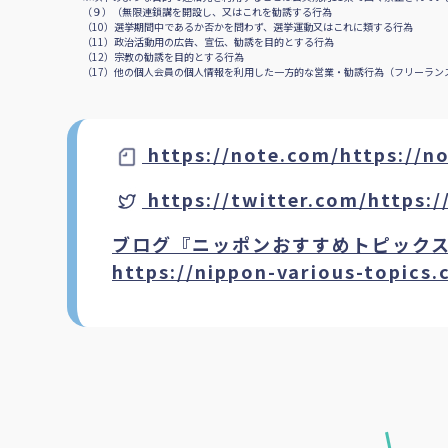
（９）（無限連鎖講を開設し、又はこれを勧誘する行為
（10）選挙期間中であるか否かを問わず、選挙運動又はこれに類する行為
（11）政治活動用の広告、宣伝、勧誘を目的とする行為
（12）宗教の勧誘を目的とする行為
（17）他の個人会員の個人情報を利用した一方的な営業・勧誘行為（フリーランス
https://note.com/https://n
https://twitter.com/https:
ブログ『ニッポンおすすめトピック
https://nippon-various-topics