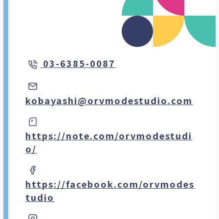
Word
Excel
Photoshop
Illustrator
CAD
3DCG
Windows
Mac
マネーフォワード
03-6385-0087
kobayashi@orvmodestudio.com
https://note.com/orvmodestudi
o/
https://facebook.com/orvmodes