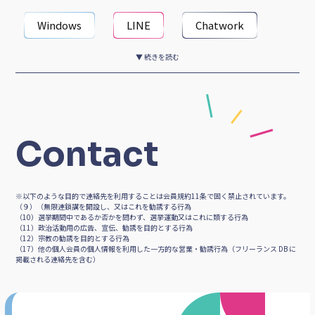
LINE
Trello
CAD
3DCG
ファッションデザイナー
Windows
LINE
Chatwork
▼ 続きを読む
slack
Facebookメッセンジャー
Trello
ZOOM
Contact
Googleハングアウト
Twitter
※以下のような目的で連絡先を利用することは会員規約11条で固く禁止されています。
Facebook
Instagram
Pinterest
（９）（無限連鎖講を開設し、又はこれを勧誘する行為
（10）選挙期間中であるか否かを問わず、選挙運動又はこれに類する行為
（11）政治活動用の広告、宣伝、勧誘を目的とする行為
（12）宗教の勧誘を目的とする行為
Youtube
note
Wordpress
（17）他の個人会員の個人情報を利用した一方的な営業・勧誘行為（フリーランス DB に
掲載される連絡先を含む）