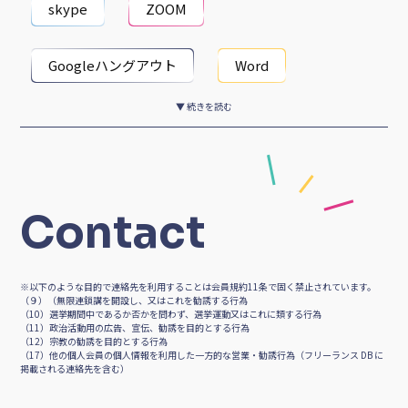
skype
ZOOM
Googleハングアウト
Word
▼ 続きを読む
Excel
Photoshop
Illustrator
Contact
※以下のような目的で連絡先を利用することは会員規約11条で固く禁止されています。
（９）（無限連鎖講を開設し、又はこれを勧誘する行為
（10）選挙期間中であるか否かを問わず、選挙運動又はこれに類する行為
（11）政治活動用の広告、宣伝、勧誘を目的とする行為
（12）宗教の勧誘を目的とする行為
（17）他の個人会員の個人情報を利用した一方的な営業・勧誘行為（フリーランス DB に
掲載される連絡先を含む）