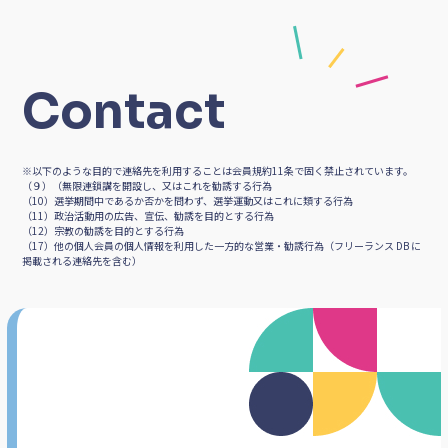
Photoshop
Illustrator
Contact
Windows
Mac
freee
※以下のような目的で連絡先を利用することは会員規約11条で固く禁止されています。
（９）（無限連鎖講を開設し、又はこれを勧誘する行為
（10）選挙期間中であるか否かを問わず、選挙運動又はこれに類する行為
（11）政治活動用の広告、宣伝、勧誘を目的とする行為
（12）宗教の勧誘を目的とする行為
（17）他の個人会員の個人情報を利用した一方的な営業・勧誘行為（フリーランス DB に
掲載される連絡先を含む）