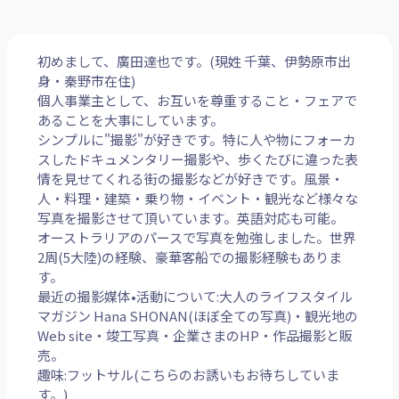
初めまして、廣田達也です。(現姓 千葉、伊勢原市出
身・秦野市在住)
個人事業主として、お互いを尊重すること・フェアで
あることを大事にしています。
シンプルに"撮影"が好きです。特に人や物にフォーカ
スしたドキュメンタリー撮影や、歩くたびに違った表
情を見せてくれる街の撮影などが好きです。風景・
人・料理・建築・乗り物・イベント・観光など様々な
写真を撮影させて頂いています。英語対応も可能。
オーストラリアのパースで写真を勉強しました。世界
2周(5大陸)の経験、豪華客船での撮影経験もありま
す。
最近の撮影媒体•活動について:大人のライフスタイル
マガジン Hana SHONAN(ほぼ全ての写真)・観光地の
Web site・竣工写真・企業さまのHP・作品撮影と販
売。
趣味:フットサル(こちらのお誘いもお待ちしていま
す。)