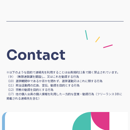
Contact
※以下のような目的で連絡先を利用することは会員規約11条で固く禁止されています。
（９）（無限連鎖講を開設し、又はこれを勧誘する行為
（10）選挙期間中であるか否かを問わず、選挙運動又はこれに類する行為
（11）政治活動用の広告、宣伝、勧誘を目的とする行為
（12）宗教の勧誘を目的とする行為
（17）他の個人会員の個人情報を利用した一方的な営業・勧誘行為（フリーランス DB に
掲載される連絡先を含む）