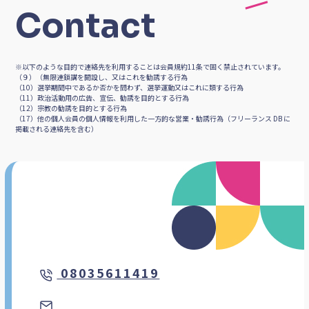
Contact
※以下のような目的で連絡先を利用することは会員規約11条で固く禁止されています。
（９）（無限連鎖講を開設し、又はこれを勧誘する行為
（10）選挙期間中であるか否かを問わず、選挙運動又はこれに類する行為
（11）政治活動用の広告、宣伝、勧誘を目的とする行為
（12）宗教の勧誘を目的とする行為
（17）他の個人会員の個人情報を利用した一方的な営業・勧誘行為（フリーランス DB に
掲載される連絡先を含む）
08035611419