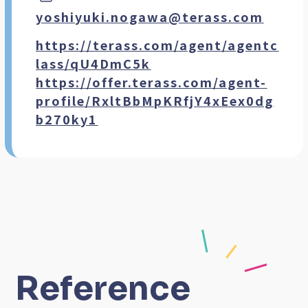
yoshiyuki.nogawa@terass.com
https://terass.com/agent/agentc
lass/qU4DmC5k
https://offer.terass.com/agent-
profile/RxltBbMpKRfjY4xEex0dg
b270ky1
Reference