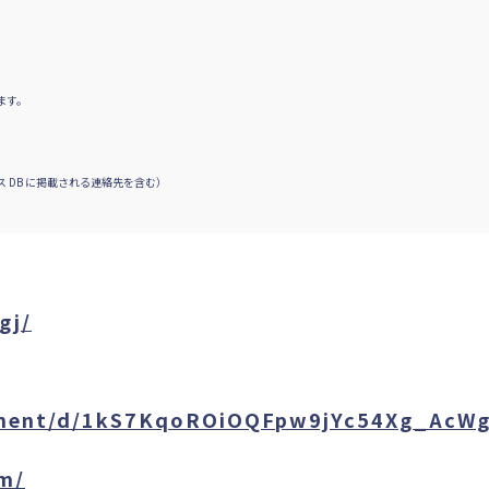
ます。
 DB に掲載される連絡先を含む）
gj/
ument/d/1kS7KqoROiOQFpw9jYc54Xg_AcWg
om/