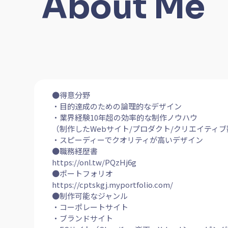
About Me
●得意分野
・目的達成のための論理的なデザイン
・業界経験10年超の効率的な制作ノウハウ
（制作したWebサイト/プロダクト/クリエイティブ
・スピーディーでクオリティが高いデザイン
●職務経歴書
https://onl.tw/PQzHj6g
●ポートフォリオ
https://cptskgj.myportfolio.com/
●制作可能なジャンル
・コーポレートサイト
・ブランドサイト