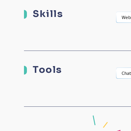
Skills
We
Tools
Cha