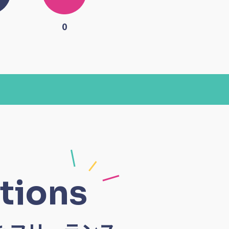
0
tions