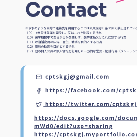
Contact
※以下のような目的で連絡先を利用することは会員規約11条で固く禁止されてい
（９）（無限連鎖講を開設し、又はこれを勧誘する行為
（10）選挙期間中であるか否かを問わず、選挙運動又はこれに類する行為
（11）政治活動用の広告、宣伝、勧誘を目的とする行為
（12）宗教の勧誘を目的とする行為
（17）他の個人会員の個人情報を利用した一方的な営業・勧誘行為（フリーランス
cptskgj@gmail.com
https://facebook.com/cptsk
https://twitter.com/cptskgj
https://docs.google.com/doc
mWd0/edit?usp=sharing
https://cptskgj.myportfolio.c