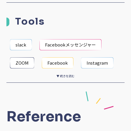
Tools
slack
Facebookメッセンジャー
ZOOM
Facebook
Instagram
▼ 続きを読む
Evernote
Numbers
Keynote
Photoshop
Illustrator
Reference
Windows
Mac